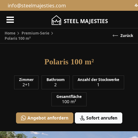
info@steelmajesties.com
4
STEEL MAJESTIES
Home
Premium-Serie
Polaris 100 m²
Polaris 100 m²
Zimmer
Bathroom
Anzahl der Stockwerke
2+1
2
1
Gesamtfläche
100 m²
Angebot anfordern
Sofort anrufen