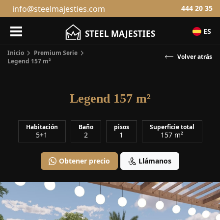
info@steelmajesties.com
444 20 35
ES
STEEL MAJESTIES
Inicio
Premium Serie
Legend 157 m²
Vol
Legend 157 m²
Habitación
Baño
pisos
Superficie total
5+1
2
1
157 m²
Obtener precio
Llámanos