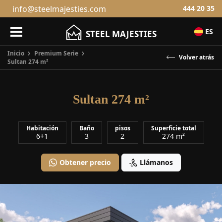
info@steelmajesties.com
444 20 35
ES
STEEL MAJESTIES
Inicio
Premium Serie
Sultan 274 m²
Vol
Sultan 274 m²
Habitación
Baño
pisos
Superficie total
6+1
3
2
274 m²
Obtener precio
Llámanos