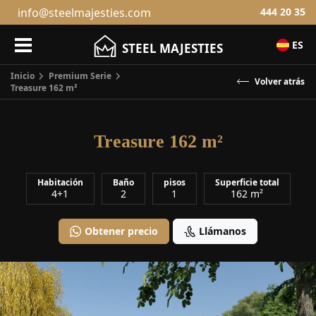
info@steelmajesties.com
444 20 35
ES
STEEL MAJESTIES
Inicio
Premium Serie
Treasure 162 m²
Vol
Treasure 162 m²
Habitación
Baño
pisos
Superficie total
4+1
2
1
162 m²
Obtener precio
Llámanos