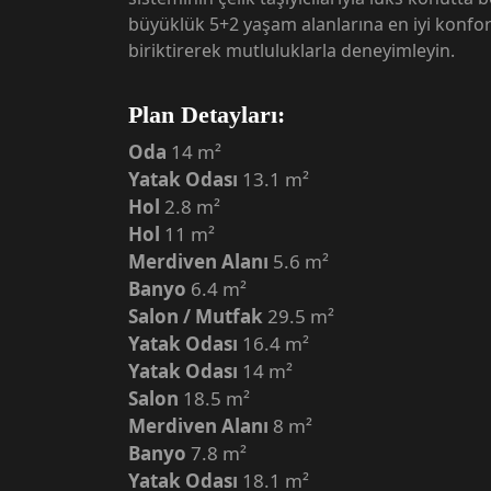
büyüklük 5+2 yaşam alanlarına en iyi konfor i
biriktirerek mutluluklarla deneyimleyin.
Plan Detayları:
Oda
14 m²
Yatak Odası
13.1 m²
Hol
2.8 m²
Hol
11 m²
Merdiven Alanı
5.6 m²
Banyo
6.4 m²
Salon / Mutfak
29.5 m²
Yatak Odası
16.4 m²
Yatak Odası
14 m²
Salon
18.5 m²
Merdiven Alanı
8 m²
Banyo
7.8 m²
Yatak Odası
18.1 m²