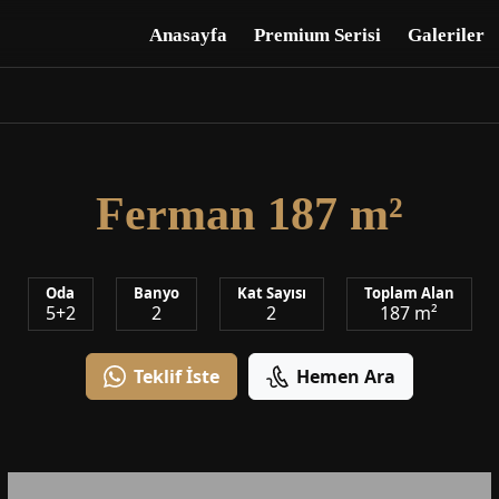
Anasayfa
Premium Serisi
Galeriler
Ferman 187 m²
Oda
Banyo
Kat Sayısı
Toplam Alan
5+2
2
2
187 m²
Teklif İste
Hemen Ara