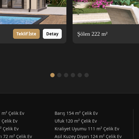
Şölen 222 m²
Teklif İste
Detay
 m² Çelik Ev
Barış 154 m² Çelik Ev
 Çelik Ev
Ufuk 120 m² Çelik Ev
² Çelik Ev
Kraliyet Uyumu 111 m² Çelik Ev
ı 72 m² Çelik Ev
Asil Kuzey Diyarı 124 m² Çelik Ev