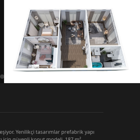
eşiyor. Yenilikçi tasarımlar prefabrik yapı
arı için güvenli konut modeli. 187 m²