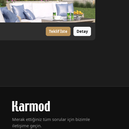
Taç 148 m²
Teklif İste
Detay
Merak ettiğiniz tüm sorular için bizimle
iletişime geçin.