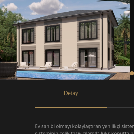
Detay
Ev sahibi olmayı kolaylaştıran yenilikçi siste
sisteminin çelik taşıyıcılarıyla lüks konutta 