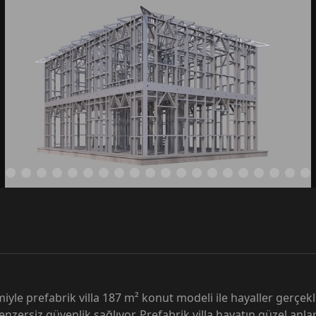
miyle prefabrik villa 187 m² konut modeli ile hayaller gerçekl
benzersiz güvenlik sağlıyor. Prefabrik villa hayatın güzel anl