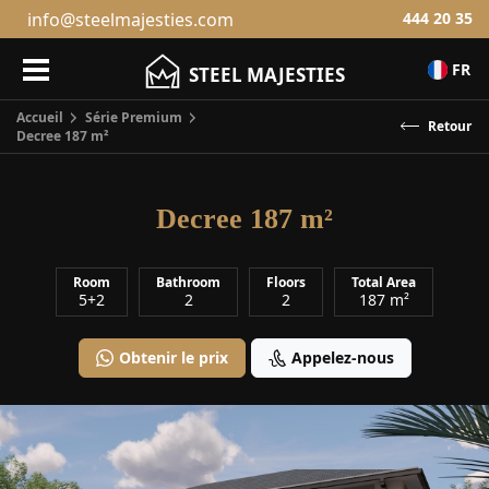
info@steelmajesties.com
444 20 35
FR
STEEL MAJESTIES
Accueil
Série Premium
Decree 187 m²
Decree 187 m²
Room
Bathroom
Floors
Total Area
5+2
2
2
187 m²
Obtenir le prix
Appelez-nous